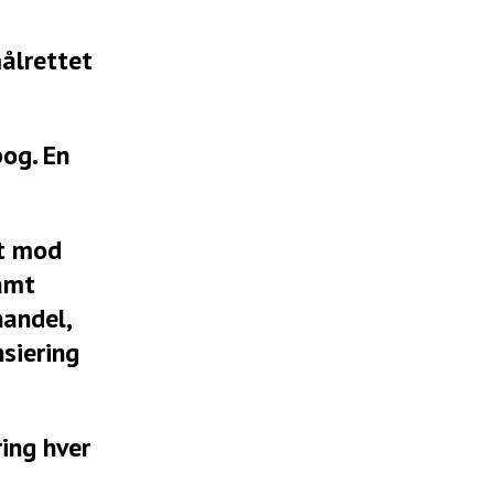
ålrettet
og. En
t mod
samt
handel,
nsiering
ing hver