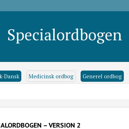
Specialordbogen
k-Dansk
Medicinsk ordbog
Generel ordbog
IALORDBOGEN – VERSION 2