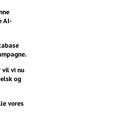
unne
 AI-
atabase
 kampagne.
vil vi nu
elsk og
le vores