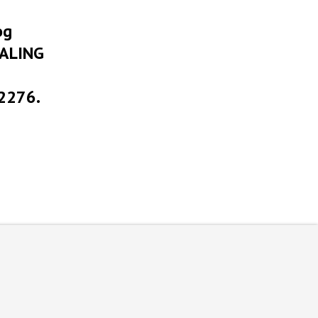
og
TALING
 2276.