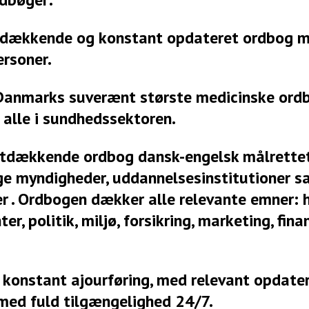
ækkende og konstant opdateret ordbog m
ersoner.
Danmarks suverænt største medicinske ordb
 alle i sundhedssektoren.
tdækkende ordbog dansk-engelsk målrette
ige myndigheder, uddannelsesinstitutioner 
r . Ordbogen dækker alle relevante emner: 
ter, politik, miljø, forsikring, marketing, fina
 konstant ajourføring, med relevant opdater
med fuld tilgængelighed 24/7.