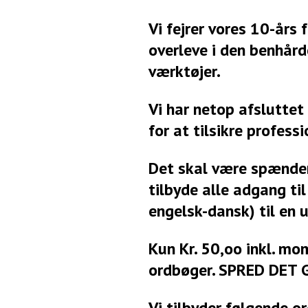
Vi fejrer vores 10-års
overleve i den benhår
værktøjer.
Vi har netop afslutte
for at tilsikre profes
Det skal være spændend
tilbyde alle adgang t
engelsk-dansk) til en u
Kun Kr. 50,oo inkl. m
ordbøger. SPRED DET
Vi tilbyder følgende o